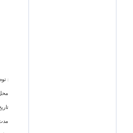
توضیحات دوره :
محل 
تاریخ اردو :
مدت ک