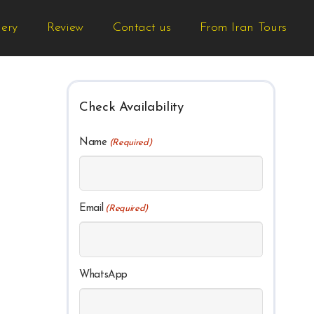
lery
Review
Contact us
From Iran Tours
Check Availability
Name
(Required)
Email
(Required)
WhatsApp