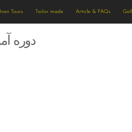
Iran Tours
Tailor made
Article & FAQs
Gal
دوره آم